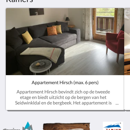
Appartement Hirsch (max. 6 pers)
Appartement Hirsch bevindt zich op de tweede
etage en biedt uitzicht op de bergen van het
Seidwinkldal en de bergbeek. Het appartement is
maar liefst 75m2 groot en beschikt over een
balkon. Indeling:> ruime hal> gezellige zitkamer met
grote bank> ruime keuken met eetgedeelte> twee
slaapkamers met wastafel (1 kamer met