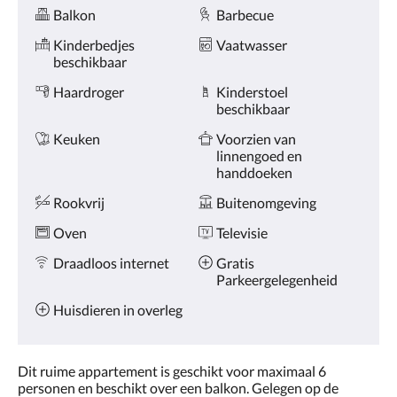
Voorzieningen
de
Balkon
Barbecue
knoppen
volgende
Kinderbedjes
Vaatwasser
of
beschikbaar
vorige.
Haardroger
Kinderstoel
beschikbaar
Keuken
Voorzien van
linnengoed en
handdoeken
Rookvrij
Buitenomgeving
Oven
Televisie
Draadloos internet
Gratis
Parkeergelegenheid
Huisdieren in overleg
Dit ruime appartement is geschikt voor maximaal 6
personen en beschikt over een balkon. Gelegen op de