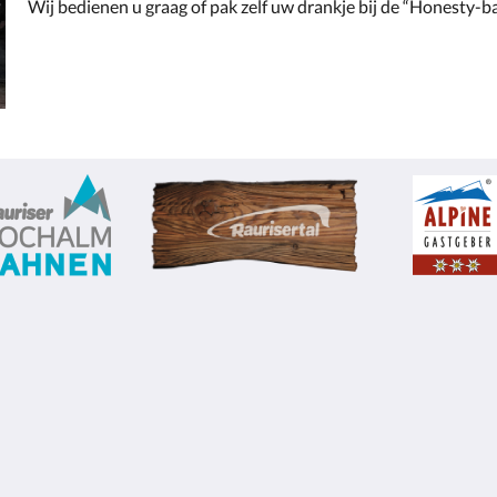
Wij bedienen u graag of pak zelf uw drankje bij de “Honesty-ba
@Standlgut
Om te weten
rij
Alg. voorwaarden
Privacy
ngen
Impressum
Contact