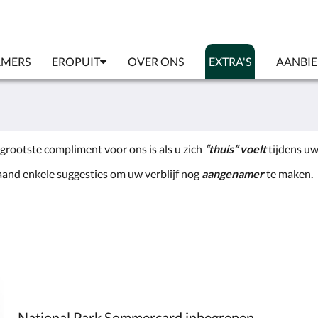
AMERS
EROPUIT
OVER ONS
EXTRA'S
AANBI
 grootste compliment voor ons is als u zich
“thuis” voelt
tijdens uw
taand enkele suggesties om uw verblijf nog
aangenamer
te maken.
National Park Sommercard inbegrepen