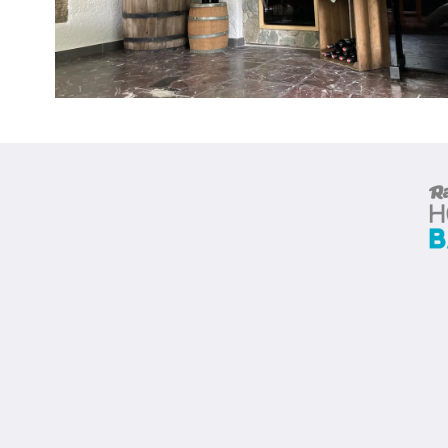
Standlgut
Dorfstraße 30
Foto galle
Rauris-Wörth 5661
Prijzen
Austria
Aanbiedi
+436643505609